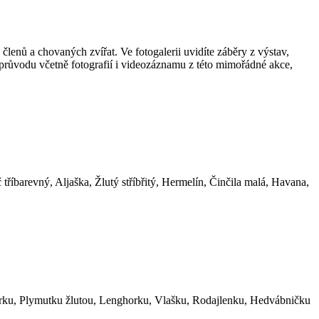
 členů a chovaných zvířat. Ve fotogalerii uvidíte záběry z výstav,
 průvodu včetně fotografií i videozáznamu z této mimořádné akce,
říbarevný, Aljaška, Žlutý stříbřitý, Hermelín, Činčila malá, Havana,
emšírku, Plymutku žlutou, Lenghorku, Vlašku, Rodajlenku, Hedvábničku