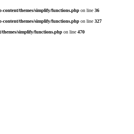
-content/themes/simplify/functions.php
on line
36
-content/themes/simplify/functions.php
on line
327
/themes/simplify/functions.php
on line
470
ko je iDeal
zardní hry od Kahnawake Gaming Commission a Malta Gaming Authority
bídnutými