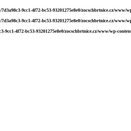
d/7d3a98c3-9cc1-4f72-bc53-93201275e8e0/zocschbrtnice.cz/www/wp
d/7d3a98c3-9cc1-4f72-bc53-93201275e8e0/zocschbrtnice.cz/www/wp
c3-9cc1-4f72-bc53-93201275e8e0/zocschbrtnice.cz/www/wp-content
je web podobných slotů Sportingbet a má související platební metody, ja
tože ztratí všechny své žetony ostatním hráčům
astní a provozuje Casino Platinum Play a je držitelem licencí na ha
ili řadu bezplatných otočení-s minimálně třemi a maximálně dvaceti na
ato dohoda posiluje pozici NetEnts a posiluje její popularitu u hráčů
uky