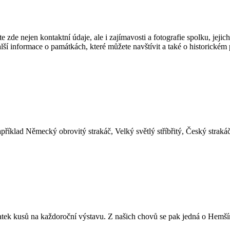
í zdarma
veřejných zařízeních, která umožnila karban
zde nejen kontaktní údaje, ale i zajímavosti a fotografie spolku, jejich
ší informace o památkách, které můžete navštívit a také o historickém
klad Německý obrovitý strakáč, Velký světlý stříbřitý, Český strakáč t
 dostatek kusů na každoroční výstavu. Z našich chovů se pak jedná o H