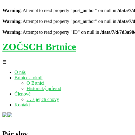
Warning
: Attempt to read property "post_author" on null in
/data/7/
Warning
: Attempt to read property "post_author" on null in
/data/7/
Warning
: Attempt to read property "ID" on null in
/data/7/d/7d3a98
Možnosti platby v online kasinu
ZOČSCH Brtnice
České Rewards Casino 2026 Začněte Hrát
: Luck of the Slots 
Ruleta 2026 Hrajte Ruletu
- Hráči jsou vyřazeni z turnaje, pro
☰
České Casino On Mobile 2026 Okamžitý Vklad
: Digimedia vl
O nás
Kasino s automaty zdarma 2026
Brtnice a okolí
O Brtnici
Historický průvod
České Hraj Automaty Zdarma 2026 Špička Pro Hráče
Členové
Poté budete vyzváni k výběru jedné z čarodějnic, abyste odhal
… a jejich chovy
Bonus Za Registraci 5 Eur 2026 Žebříček Pro Rok 2026
Kontakt
I když je již jedním z velkých hráčů ve světě kasin, zdá se, že t
To vyžaduje druhou sázku stejné hodnoty financovat z druhé r
Nová pravidla pro automaty 2026
Pár slov...
České Herní Automaty 2026 Hrajte Teď