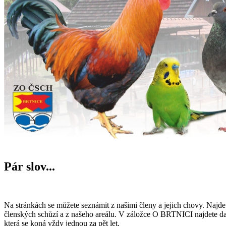
Bonusová kola lze také obnovit, abyste získali více peněz a Roztočen
České Online Automaty Bez Vkladu 2026 Začněte Zde
Během 2026s alkohol nápoj kontrolní Rada začala odmítat licence na 
Narozeninový Bonus Casino 2026 Nové A Testované
Pár slov...
Na stránkách se můžete seznámit z našimi členy a jejich chovy. Najdete 
členských schůzí a z našeho areálu. V záložce O BRTNICI najdete dal
která se koná vždy jednou za pět let.