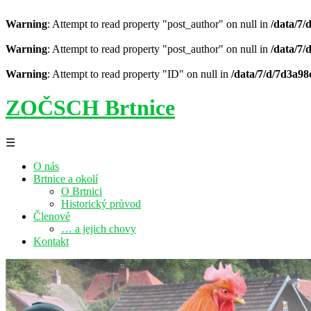
Warning
: Attempt to read property "post_author" on null in
/data/7/
Warning
: Attempt to read property "post_author" on null in
/data/7/
Warning
: Attempt to read property "ID" on null in
/data/7/d/7d3a98
Možnosti platby v online kasinu
ZOČSCH Brtnice
České Rewards Casino 2026 Začněte Hrát
: Luck of the Slots 
Ruleta 2026 Hrajte Ruletu
- Hráči jsou vyřazeni z turnaje, pro
☰
České Casino On Mobile 2026 Okamžitý Vklad
: Digimedia vl
O nás
Kasino s automaty zdarma 2026
Brtnice a okolí
O Brtnici
Historický průvod
České Hraj Automaty Zdarma 2026 Špička Pro Hráče
Členové
Poté budete vyzváni k výběru jedné z čarodějnic, abyste odhal
… a jejich chovy
Bonus Za Registraci 5 Eur 2026 Žebříček Pro Rok 2026
Kontakt
I když je již jedním z velkých hráčů ve světě kasin, zdá se, že t
To vyžaduje druhou sázku stejné hodnoty financovat z druhé r
Nová pravidla pro automaty 2026
České Herní Automaty 2026 Hrajte Teď