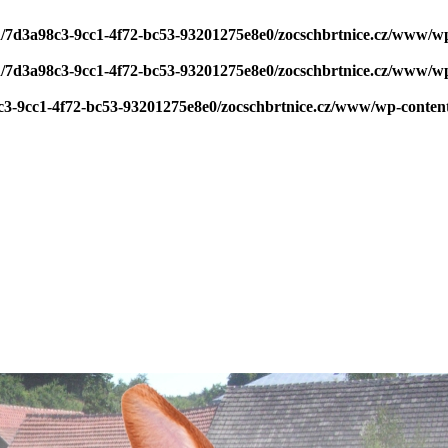
d/7d3a98c3-9cc1-4f72-bc53-93201275e8e0/zocschbrtnice.cz/www/wp
d/7d3a98c3-9cc1-4f72-bc53-93201275e8e0/zocschbrtnice.cz/www/wp
c3-9cc1-4f72-bc53-93201275e8e0/zocschbrtnice.cz/www/wp-content
je web podobných slotů Sportingbet a má související platební metody, ja
tože ztratí všechny své žetony ostatním hráčům
astní a provozuje Casino Platinum Play a je držitelem licencí na ha
ili řadu bezplatných otočení-s minimálně třemi a maximálně dvaceti na
ato dohoda posiluje pozici NetEnts a posiluje její popularitu u hráčů
uky