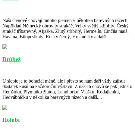
veřejných zařízeních, která umožnila karban
Narozeninový Bonus Casino 2026 Nové A Testované
Naši členové chovají mnoho plemen v několika barevných rázech.
Například Německý obrovitý strakáč, Velký světlý stříbřitý, Český
strakáč tříbarevný, Aljaška, Žlutý stříbřitý, Hermelín, Činčila malá,
Havana, Bílopesíkatý, Ruský černý, Holandský a další....
Drůbež
U slepic je to bohužel méně, ale i přesto se nám daří vždy zajistit
dostatek kusů na každoroční výstavu. Z našich chovů se pak jedná o
Hemšírku, Plymutku žlutou, Lenghorku, Vlašku, Rodajlenku,
Hedvábničku v několika barevných rázech a další....
Holubi