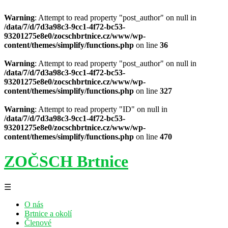
Warning
: Attempt to read property "post_author" on null in
/data/7/d/7d3a98c3-9cc1-4f72-bc53-
93201275e8e0/zocschbrtnice.cz/www/wp-
content/themes/simplify/functions.php
on line
36
Warning
: Attempt to read property "post_author" on null in
/data/7/d/7d3a98c3-9cc1-4f72-bc53-
93201275e8e0/zocschbrtnice.cz/www/wp-
content/themes/simplify/functions.php
on line
327
Warning
: Attempt to read property "ID" on null in
/data/7/d/7d3a98c3-9cc1-4f72-bc53-
93201275e8e0/zocschbrtnice.cz/www/wp-
content/themes/simplify/functions.php
on line
470
Možnosti platby v online kasinu
ZOČSCH Brtnice
České Rewards Casino 2026 Začněte Hrát
: Luck of the Slots je
web podobných slotů Sportingbet a má související platební
☰
metody, jako je iDeal
Ruleta 2026 Hrajte Ruletu
- Hráči jsou vyřazeni z turnaje,
O nás
protože ztratí všechny své žetony ostatním hráčům
Brtnice a okolí
České Casino On Mobile 2026 Okamžitý Vklad
: Digimedia
Členové