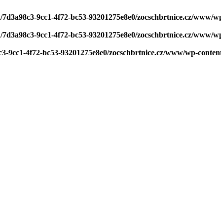
d/7d3a98c3-9cc1-4f72-bc53-93201275e8e0/zocschbrtnice.cz/www/wp
d/7d3a98c3-9cc1-4f72-bc53-93201275e8e0/zocschbrtnice.cz/www/wp
c3-9cc1-4f72-bc53-93201275e8e0/zocschbrtnice.cz/www/wp-content
je web podobných slotů Sportingbet a má související platební metody, ja
tože ztratí všechny své žetony ostatním hráčům
astní a provozuje Casino Platinum Play a je držitelem licencí na ha
ili řadu bezplatných otočení-s minimálně třemi a maximálně dvaceti na
ato dohoda posiluje pozici NetEnts a posiluje její popularitu u hráčů
uky