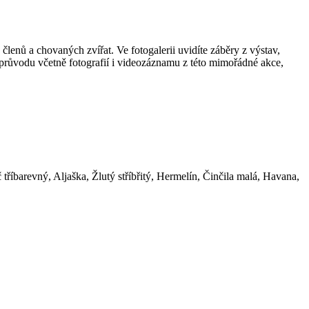
 členů a chovaných zvířat. Ve fotogalerii uvidíte záběry z výstav,
 průvodu včetně fotografií i videozáznamu z této mimořádné akce,
říbarevný, Aljaška, Žlutý stříbřitý, Hermelín, Činčila malá, Havana,