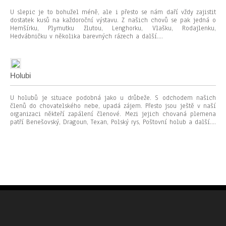
U slepic je to bohužel méně, ale i přesto se nám daří vždy zajistit
dostatek kusů na každoroční výstavu. Z našich chovů se pak jedná o
Hemšírku, Plymutku žlutou, Lenghorku, Vlašku, Rodajlenku,
Hedvábničku v několika barevných rázech a další....
Holubi
U holubů je situace podobná jako u drůbeže. S odchodem našich
členů do chovatelského nebe, upadá zájem. Přesto jsou ještě v naší
organizaci někteří zapálení členové. Mezi jejich chovaná plemena
patří Benešovský, Dragoun, Texan, Polský rys, Poštovní holub a další....