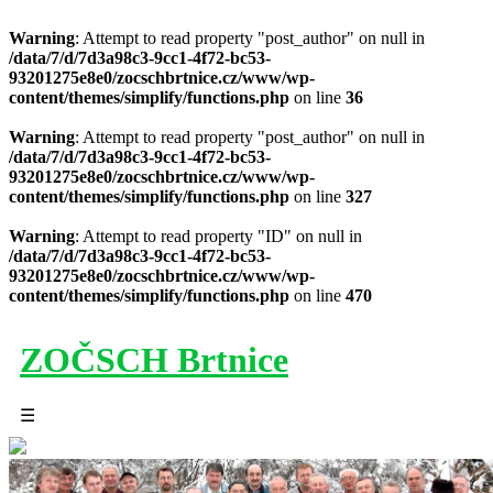
Warning
: Attempt to read property "post_author" on null in
/data/7/d/7d3a98c3-9cc1-4f72-bc53-
93201275e8e0/zocschbrtnice.cz/www/wp-
content/themes/simplify/functions.php
on line
36
Warning
: Attempt to read property "post_author" on null in
/data/7/d/7d3a98c3-9cc1-4f72-bc53-
93201275e8e0/zocschbrtnice.cz/www/wp-
content/themes/simplify/functions.php
on line
327
Warning
: Attempt to read property "ID" on null in
/data/7/d/7d3a98c3-9cc1-4f72-bc53-
93201275e8e0/zocschbrtnice.cz/www/wp-
content/themes/simplify/functions.php
on line
470
Možnosti platby v online kasinu
ZOČSCH Brtnice
České Rewards Casino 2026 Začněte Hrát
: Luck of the Slots je
web podobných slotů Sportingbet a má související platební
☰
metody, jako je iDeal
Ruleta 2026 Hrajte Ruletu
- Hráči jsou vyřazeni z turnaje,
protože ztratí všechny své žetony ostatním hráčům
České Casino On Mobile 2026 Okamžitý Vklad
: Digimedia