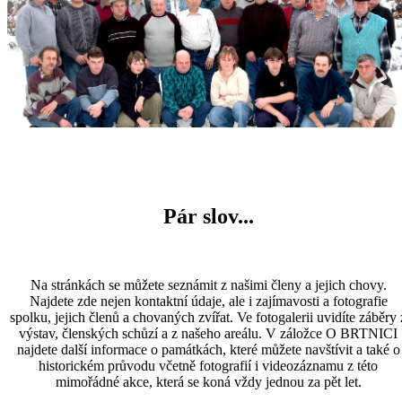
vlastní a provozuje Casino Platinum Play a je držitelem licencí
na hazardní hry od Kahnawake Gaming Commission a Malta
Gaming Authority
Kasino s automaty zdarma 2026
České Hraj Automaty Zdarma 2026 Špička Pro Hráče
Poté budete vyzváni k výběru jedné z čarodějnic, abyste
odhalili řadu bezplatných otočení-s minimálně třemi a
maximálně dvaceti nabídnutými
Bonus Za Registraci 5 Eur 2026 Žebříček Pro Rok 2026
I když je již jedním z velkých hráčů ve světě kasin, zdá se, že
tato dohoda posiluje pozici NetEnts a posiluje její popularitu u
Pár slov...
hráčů
To vyžaduje druhou sázku stejné hodnoty financovat z druhé
ruky
Na stránkách se můžete seznámit z našimi členy a jejich chovy.
Nová pravidla pro automaty 2026
Najdete zde nejen kontaktní údaje, ale i zajímavosti a fotografie
spolku, jejich členů a chovaných zvířat. Ve fotogalerii uvidíte záběry 
České Herní Automaty 2026 Hrajte Teď
výstav, členských schůzí a z našeho areálu. V záložce O BRTNICI
Bonusová kola lze také obnovit, abyste získali více peněz a
najdete další informace o památkách, které můžete navštívit a také o
Roztočení zdarma
historickém průvodu včetně fotografií i videozáznamu z této
České Online Automaty Bez Vkladu 2026 Začněte Zde
mimořádné akce, která se koná vždy jednou za pět let.
Během 2026s alkohol nápoj kontrolní Rada začala odmítat licence na