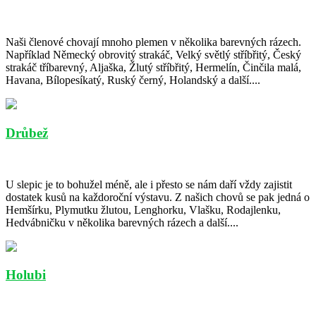
veřejných zařízeních, která umožnila karban
Narozeninový Bonus Casino 2026 Nové A Testované
Naši členové chovají mnoho plemen v několika barevných rázech.
Například Německý obrovitý strakáč, Velký světlý stříbřitý, Český
strakáč tříbarevný, Aljaška, Žlutý stříbřitý, Hermelín, Činčila malá,
Havana, Bílopesíkatý, Ruský černý, Holandský a další....
Drůbež
U slepic je to bohužel méně, ale i přesto se nám daří vždy zajistit
dostatek kusů na každoroční výstavu. Z našich chovů se pak jedná o
Hemšírku, Plymutku žlutou, Lenghorku, Vlašku, Rodajlenku,
Hedvábničku v několika barevných rázech a další....
Holubi