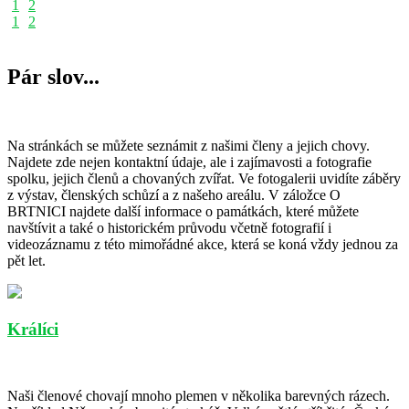
veřejných zařízeních, která umožnila karban
1
2
Narozeninový Bonus Casino 2026 Nové A Testované
1
2
Pár slov...
Na stránkách se můžete seznámit z našimi členy a jejich chovy.
Najdete zde nejen kontaktní údaje, ale i zajímavosti a fotografie
spolku, jejich členů a chovaných zvířat. Ve fotogalerii uvidíte záběry
z výstav, členských schůzí a z našeho areálu. V záložce O
BRTNICI najdete další informace o památkách, které můžete
navštívit a také o historickém průvodu včetně fotografií i
videozáznamu z této mimořádné akce, která se koná vždy jednou za
pět let.
Králíci
Naši členové chovají mnoho plemen v několika barevných rázech.