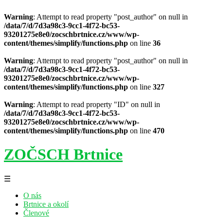
Warning
: Attempt to read property "post_author" on null in
/data/7/d/7d3a98c3-9cc1-4f72-bc53-
93201275e8e0/zocschbrtnice.cz/www/wp-
content/themes/simplify/functions.php
on line
36
Warning
: Attempt to read property "post_author" on null in
/data/7/d/7d3a98c3-9cc1-4f72-bc53-
93201275e8e0/zocschbrtnice.cz/www/wp-
content/themes/simplify/functions.php
on line
327
Warning
: Attempt to read property "ID" on null in
/data/7/d/7d3a98c3-9cc1-4f72-bc53-
93201275e8e0/zocschbrtnice.cz/www/wp-
content/themes/simplify/functions.php
on line
470
Možnosti platby v online kasinu
ZOČSCH Brtnice
České Rewards Casino 2026 Začněte Hrát
: Luck of the Slots je
web podobných slotů Sportingbet a má související platební
☰
metody, jako je iDeal
Ruleta 2026 Hrajte Ruletu
- Hráči jsou vyřazeni z turnaje,
O nás
protože ztratí všechny své žetony ostatním hráčům
Brtnice a okolí
České Casino On Mobile 2026 Okamžitý Vklad
: Digimedia
Členové