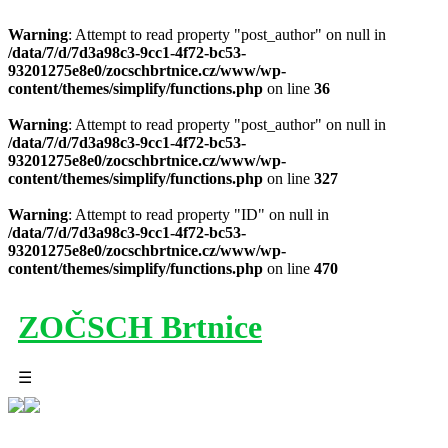
Warning
: Attempt to read property "post_author" on null in
/data/7/d/7d3a98c3-9cc1-4f72-bc53-
93201275e8e0/zocschbrtnice.cz/www/wp-
content/themes/simplify/functions.php
on line
36
Warning
: Attempt to read property "post_author" on null in
/data/7/d/7d3a98c3-9cc1-4f72-bc53-
93201275e8e0/zocschbrtnice.cz/www/wp-
content/themes/simplify/functions.php
on line
327
Warning
: Attempt to read property "ID" on null in
/data/7/d/7d3a98c3-9cc1-4f72-bc53-
93201275e8e0/zocschbrtnice.cz/www/wp-
content/themes/simplify/functions.php
on line
470
Možnosti platby v online kasinu
ZOČSCH Brtnice
České Rewards Casino 2026 Začněte Hrát
: Luck of the Slots je
web podobných slotů Sportingbet a má související platební
☰
metody, jako je iDeal
Ruleta 2026 Hrajte Ruletu
- Hráči jsou vyřazeni z turnaje,
protože ztratí všechny své žetony ostatním hráčům
České Casino On Mobile 2026 Okamžitý Vklad
: Digimedia