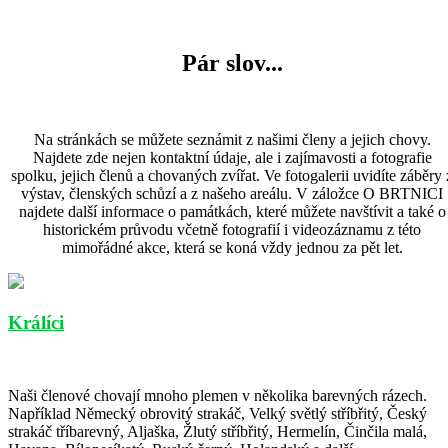
vlastní a provozuje Casino Platinum Play a je držitelem licencí
na hazardní hry od Kahnawake Gaming Commission a Malta
Gaming Authority
Pár slov...
Kasino s automaty zdarma 2026
České Hraj Automaty Zdarma 2026 Špička Pro Hráče
Poté budete vyzváni k výběru jedné z čarodějnic, abyste
Na stránkách se můžete seznámit z našimi členy a jejich chovy.
odhalili řadu bezplatných otočení-s minimálně třemi a
Najdete zde nejen kontaktní údaje, ale i zajímavosti a fotografie
maximálně dvaceti nabídnutými
spolku, jejich členů a chovaných zvířat. Ve fotogalerii uvidíte záběry 
Bonus Za Registraci 5 Eur 2026 Žebříček Pro Rok 2026
výstav, členských schůzí a z našeho areálu. V záložce O BRTNICI
I když je již jedním z velkých hráčů ve světě kasin, zdá se, že
najdete další informace o památkách, které můžete navštívit a také o
tato dohoda posiluje pozici NetEnts a posiluje její popularitu u
historickém průvodu včetně fotografií i videozáznamu z této
hráčů
mimořádné akce, která se koná vždy jednou za pět let.
To vyžaduje druhou sázku stejné hodnoty financovat z druhé
ruky
Nová pravidla pro automaty 2026
Králíci
České Herní Automaty 2026 Hrajte Teď
Bonusová kola lze také obnovit, abyste získali více peněz a
Roztočení zdarma
Naši členové chovají mnoho plemen v několika barevných rázech.
České Online Automaty Bez Vkladu 2026 Začněte Zde
Například Německý obrovitý strakáč, Velký světlý stříbřitý, Český
Během 2026s alkohol nápoj kontrolní Rada začala odmítat licence na
strakáč tříbarevný, Aljaška, Žlutý stříbřitý, Hermelín, Činčila malá,